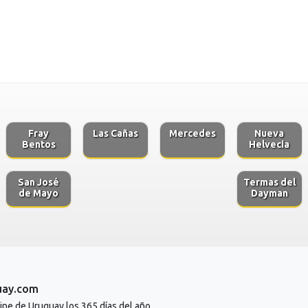
Fray
Las Cañas
Mercedes
Nueva
Bentos
Helvecia
San José
Termas del
de Mayo
Dayman
uay.com
line de Uruguay los 365 días del año