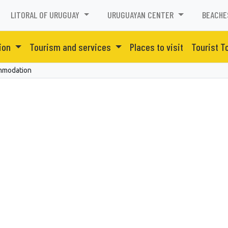
LITORAL OF URUGUAY
URUGUAYAN CENTER
BEACHE
ion
Tourism and services
Places to visit
Tourist T
mmodation