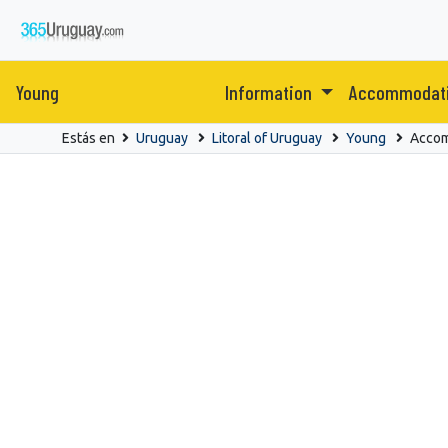
Young
Information
Accommodat
Estás en
Uruguay
Litoral of Uruguay
Young
Acco