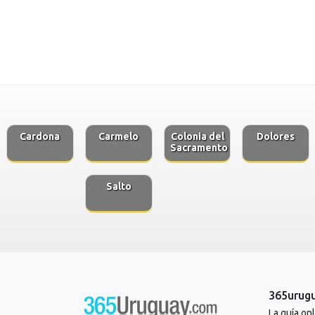
Cardona
Carmelo
Colonia del
Dolores
Sacramento
Salto
365urug
La guía on