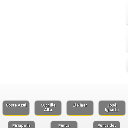
Costa Azul
Cuchilla
El Pinar
José
Alta
Ignacio
Piriapolis
Punta
Punta del