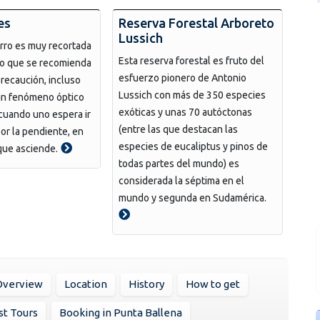
es
Reserva Forestal Arboreto
Lussich
erro es muy recortada
Esta reserva forestal es fruto del
lo que se recomienda
esfuerzo pionero de Antonio
recaución, incluso
Lussich con más de 350 especies
 un fenómeno óptico
exóticas y unas 70 autóctonas
cuando uno espera ir
(entre las que destacan las
or la pendiente, en
especies de eucaliptus y pinos de
que asciende.
todas partes del mundo) es
considerada la séptima en el
mundo y segunda en Sudamérica.
Overview
Location
History
How to get
st Tours
Booking in Punta Ballena