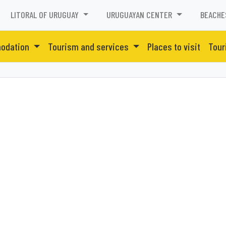
LITORAL OF URUGUAY
URUGUAYAN CENTER
BEACHE
odation
Tourism and services
Places to visit
Tour