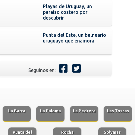
Playas de Uruguay, un
paraíso costero por
descubrir
Punta del Este, un balneario
uruguayo que enamora
Seguinos en:
La Barra
La Paloma
La Pedrera
Las Toscas
Punta del
Rocha
Solymar