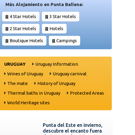
Más Alojamiento en Punta Ballena:
4 Star Hotels
3 Star Hotels
2 Star Hotels
Hotels
Boutique Hotels
Campings
URUGUAY
Uruguay Information
Wines of Uruguay
Uruguay carnival
The mate
History of Uruguay
Thermal baths in Uruguay
Protected Areas
World Heritage sites
Punta del Este en invierno,
descubre el encanto fuera