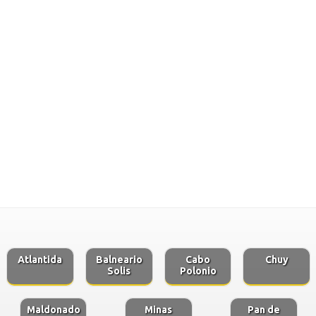
Atlantida
Balneario
Cabo
Chuy
Solis
Polonio
Maldonado
Minas
Pan de