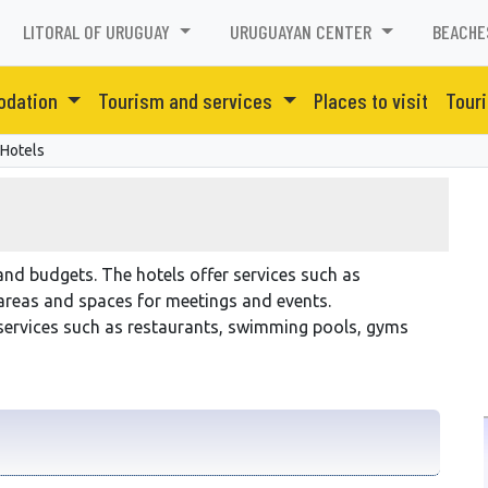
LITORAL OF URUGUAY
URUGUAYAN CENTER
BEACHE
odation
Tourism and services
Places to visit
Touri
Hotels
and budgets. The hotels offer services such as
reas and spaces for meetings and events.
ervices such as restaurants, swimming pools, gyms