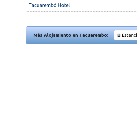
Tacuarembó Hotel
Más Alojamiento en Tacuarembo:
Estanc