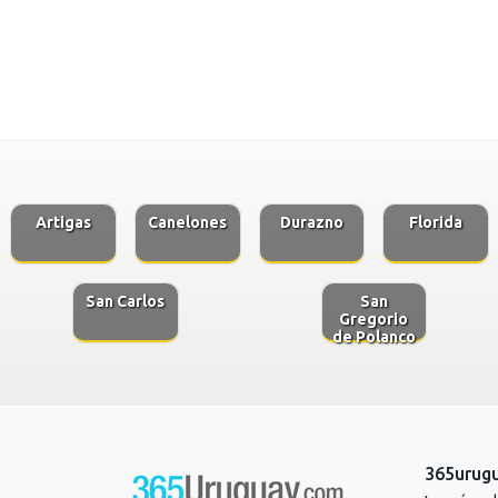
Artigas
Canelones
Durazno
Florida
San Carlos
San
Gregorio
de Polanco
365urug