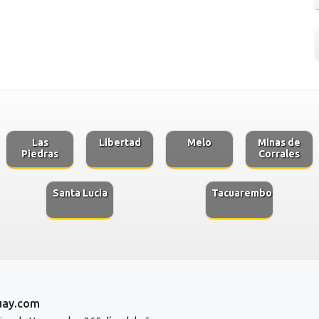
Las
Libertad
Melo
Minas de
Piedras
Corrales
Santa Lucia
Tacuarembo
uay.com