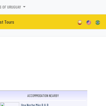
S OF URUGUAY
st Tours
ACCOMMODATION NEARBY
Una Noche Más B & B