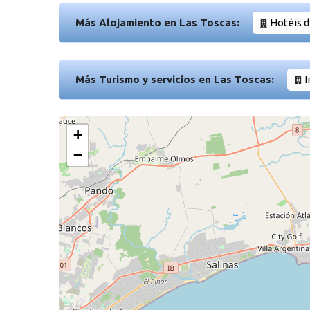
Más Alojamiento en Las Toscas:
Hotéis d
Más Turismo y servicios en Las Toscas:
I
+
−