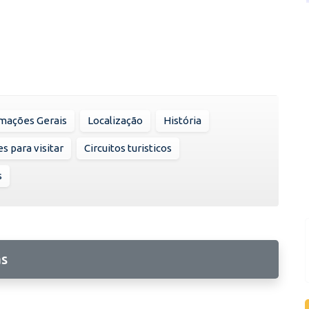
mações Gerais
Localização
História
s para visitar
Circuitos turisticos
s
as