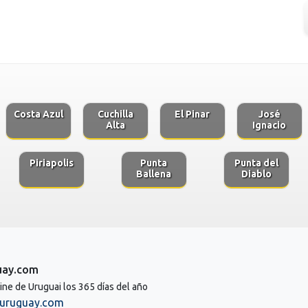
Costa Azul
Cuchilla
El Pinar
José
Alta
Ignacio
Piriapolis
Punta
Punta del
Ballena
Diablo
uay.com
line de Uruguai los 365 días del año
uruguay.com