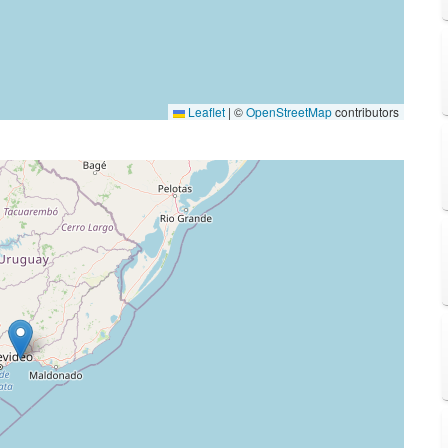
Leaflet
|
©
OpenStreetMap
contributors