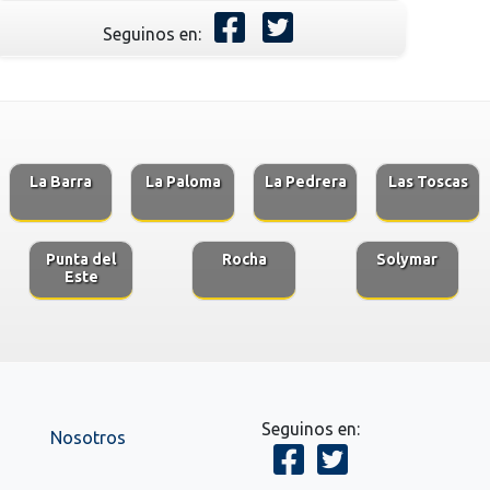
Seguinos en:
La Barra
La Paloma
La Pedrera
Las Toscas
Punta del
Rocha
Solymar
Este
Seguinos en:
Nosotros