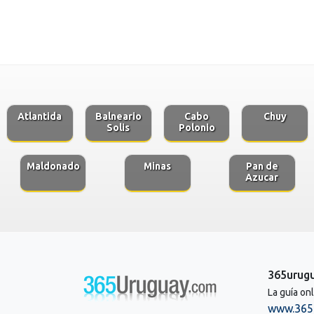
Atlantida
Balneario
Cabo
Chuy
Solis
Polonio
Maldonado
Minas
Pan de
Azucar
365urug
La guía on
www.365