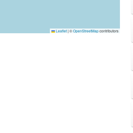
Leaflet
|
©
OpenStreetMap
contributors