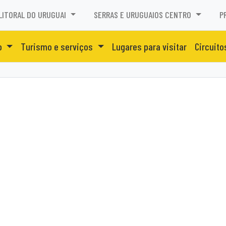
LITORAL DO URUGUAI
SERRAS E URUGUAIOS CENTRO
P
o
Turismo e serviços
Lugares para visitar
Circuito