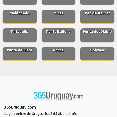
Maldonado
Minas
Pan de Azucar
Piriapolis
Punta Ballena
Punta del Diablo
Punta del Este
Rocha
Solymar
365uruguay.com
La guía online de Uruguai los 365 días del año