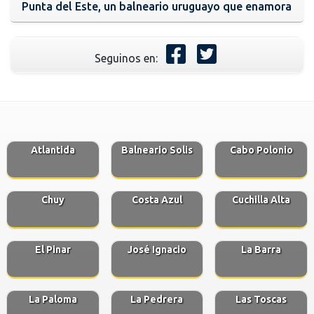
Punta del Este, un balneario uruguayo que enamora
Seguinos en:
Atlantida
Balneario Solis
Cabo Polonio
Chuy
Costa Azul
Cuchilla Alta
El Pinar
José Ignacio
La Barra
La Paloma
La Pedrera
Las Toscas