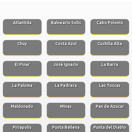
Atlantida
Balneario Solis
Cabo Polonio
Chuy
Costa Azul
Cuchilla Alta
El Pinar
José Ignacio
La Barra
La Paloma
La Pedrera
Las Toscas
Maldonado
Minas
Pan de Azucar
Piriapolis
Punta Ballena
Punta del Diablo