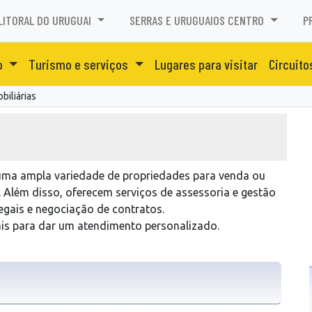
LITORAL DO URUGUAI
SERRAS E URUGUAIOS CENTRO
P
o
Turismo e serviços
Lugares para visitar
Circuito
obiliárias
 uma ampla variedade de propriedades para venda ou
. Além disso, oferecem serviços de assessoria e gestão
legais e negociação de contratos.
s para dar um atendimento personalizado.