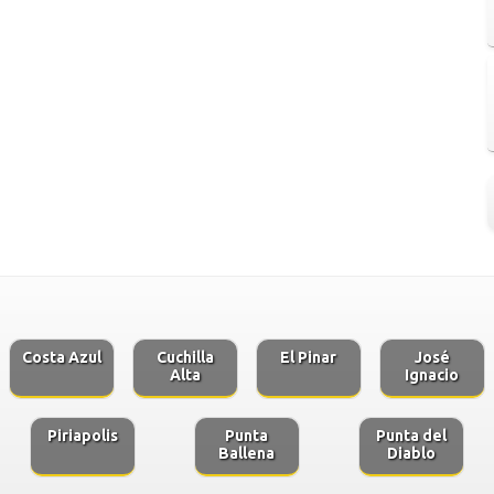
Costa Azul
Cuchilla
El Pinar
José
Alta
Ignacio
Piriapolis
Punta
Punta del
Ballena
Diablo