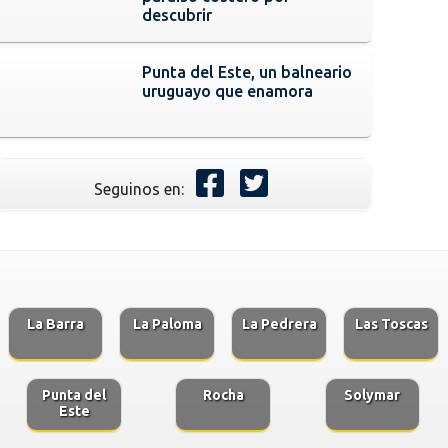
descubrir
Punta del Este, un balneario
uruguayo que enamora
Seguinos en:
La Barra
La Paloma
La Pedrera
Las Toscas
Punta del
Rocha
Solymar
Este