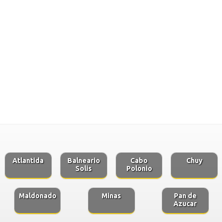
Atlantida
Balneario
Cabo
Chuy
Solis
Polonio
Maldonado
Minas
Pan de
Azucar