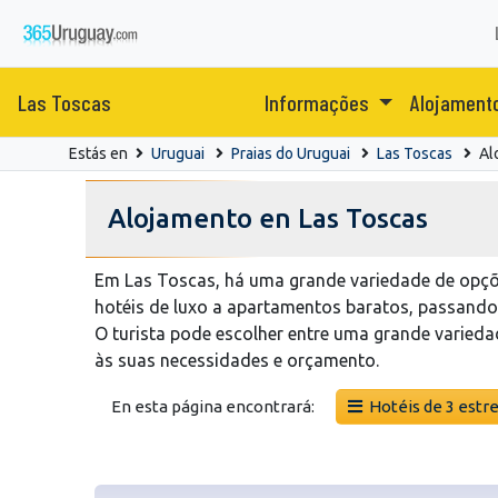
Las Toscas
Informações
Alojament
Estás en
Uruguai
Praias do Uruguai
Las Toscas
Al
Alojamento en Las Toscas
Em Las Toscas, há uma grande variedade de opçõ
hotéis de luxo a apartamentos baratos, passando
O turista pode escolher entre uma grande varied
às suas necessidades e orçamento.
En esta página encontrará:
Hotéis de 3 estre