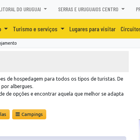
LITORAL DO URUGUAI
SERRAS E URUGUAIOS CENTRO
P
o
Turismo e serviços
Lugares para visitar
Circuito
ojamento
es de hospedagem para todos os tipos de turistas. De
 por albergues.
ade de opções e encontrar aquela que melhor se adapta
las
Campings