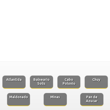
Atlantida
Balneario
Cabo
Chuy
Solis
Polonio
Maldonado
Minas
Pan de
Azucar