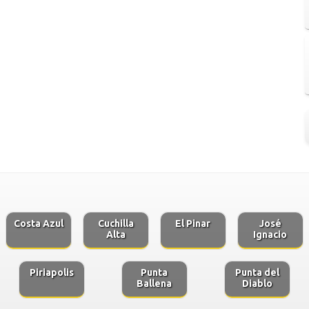
Costa Azul
Cuchilla
El Pinar
José
Alta
Ignacio
Piriapolis
Punta
Punta del
Ballena
Diablo