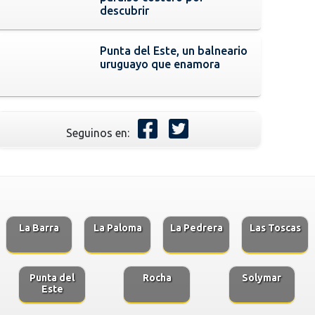
descubrir
Punta del Este, un balneario
uruguayo que enamora
Seguinos en:
La Barra
La Paloma
La Pedrera
Las Toscas
Punta del
Rocha
Solymar
Este