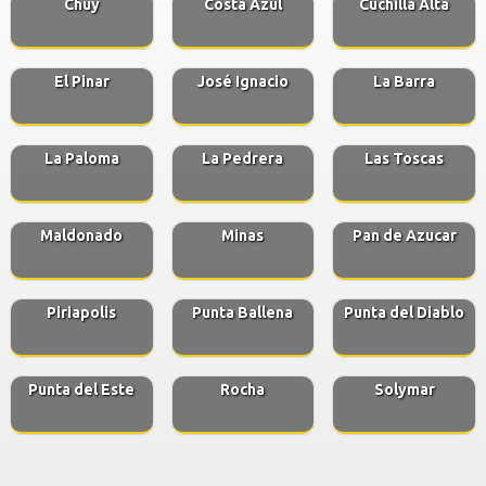
Chuy
Costa Azul
Cuchilla Alta
El Pinar
José Ignacio
La Barra
La Paloma
La Pedrera
Las Toscas
Maldonado
Minas
Pan de Azucar
Piriapolis
Punta Ballena
Punta del Diablo
Punta del Este
Rocha
Solymar