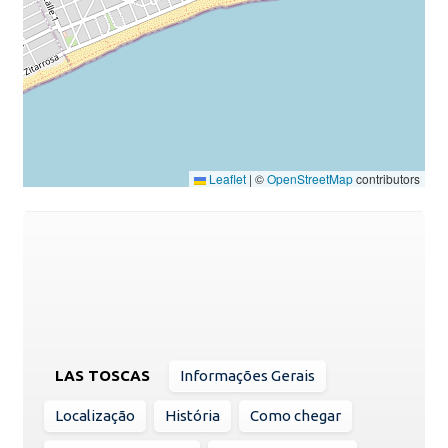
Leaflet
|
©
OpenStreetMap
contributors
LAS TOSCAS
Informações Gerais
Localização
História
Como chegar