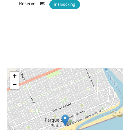
Reserve:
ir a Booking
+
−