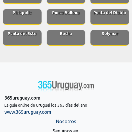
Piriapolis
Punta Ballena
Punta del Diablo
Punta del Este
Rocha
Solymar
365uruguay.com
La guía online de Uruguai los 365 días del año
www.365uruguay.com
Nosotros
Seguinos en: