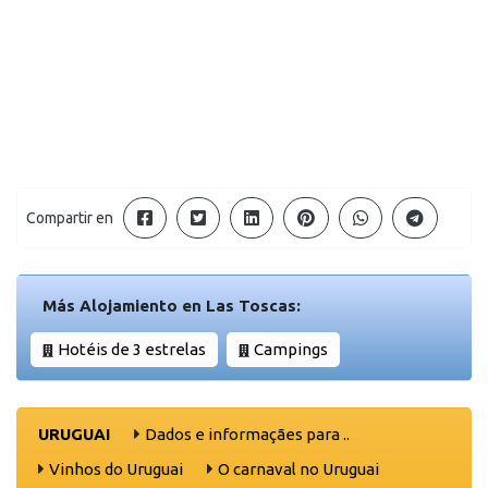
Compartir en
Más Alojamiento en Las Toscas:
Hotéis de 3 estrelas
Campings
URUGUAI
Dados e informaçães para ..
Vinhos do Uruguai
O carnaval no Uruguai