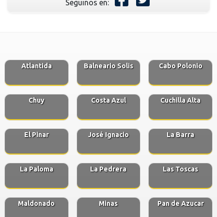
Seguinos en:
Atlantida
Balneario Solis
Cabo Polonio
Chuy
Costa Azul
Cuchilla Alta
El Pinar
José Ignacio
La Barra
La Paloma
La Pedrera
Las Toscas
Maldonado
Minas
Pan de Azucar