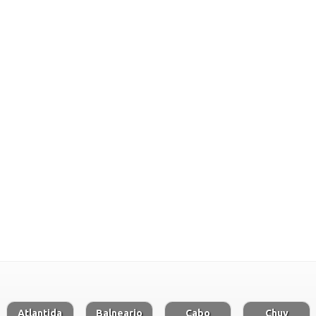
Atlantida
Balneario
Cabo
Chuy