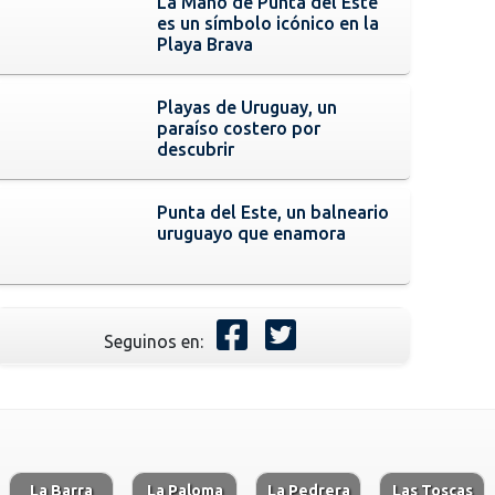
La Mano de Punta del Este
es un símbolo icónico en la
Playa Brava
Playas de Uruguay, un
paraíso costero por
descubrir
Punta del Este, un balneario
uruguayo que enamora
Seguinos en:
La Barra
La Paloma
La Pedrera
Las Toscas