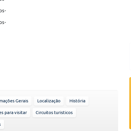
os-
os-
mações Gerais
Localização
História
s para visitar
Circuitos turisticos
s