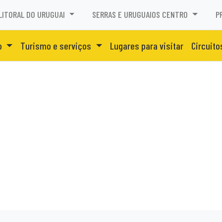
LITORAL DO URUGUAI
SERRAS E URUGUAIOS CENTRO
P
o
Turismo e serviços
Lugares para visitar
Circuito