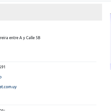
reira entre A y Calle 5B
691
b
t.com.uy
os-