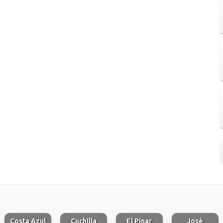
Costa Azul
Cuchilla
El Pinar
José