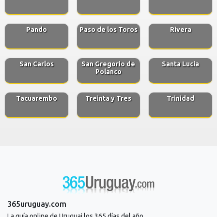
Pando
Paso de los Toros
Rivera
San Carlos
San Gregorio de
Santa Lucia
Polanco
Tacuarembo
Treinta y Tres
Trinidad
365uruguay.com
La guía online de Uruguai los 365 días del año