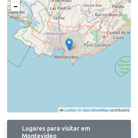
−
Leaflet
|
©
OpenStreetMap
contributors
Lugares para visitar em
Montevideo