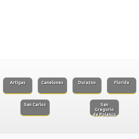
Artigas
Canelones
Durazno
Florida
San Carlos
San
Gregorio
de Polanco