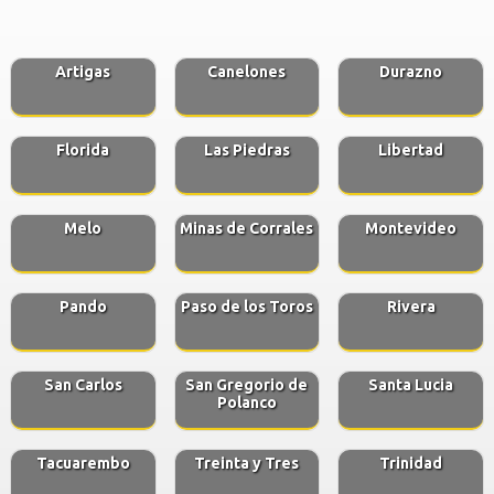
Artigas
Canelones
Durazno
Florida
Las Piedras
Libertad
Melo
Minas de Corrales
Montevideo
Pando
Paso de los Toros
Rivera
San Carlos
San Gregorio de
Santa Lucia
Polanco
Tacuarembo
Treinta y Tres
Trinidad