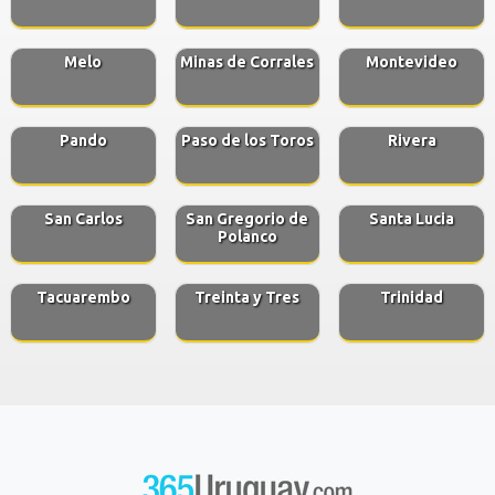
Melo
Minas de Corrales
Montevideo
Pando
Paso de los Toros
Rivera
San Carlos
San Gregorio de
Santa Lucia
Polanco
Tacuarembo
Treinta y Tres
Trinidad