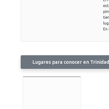
est
pin
tie
lug
En 
Lugares para conocer en Trinida