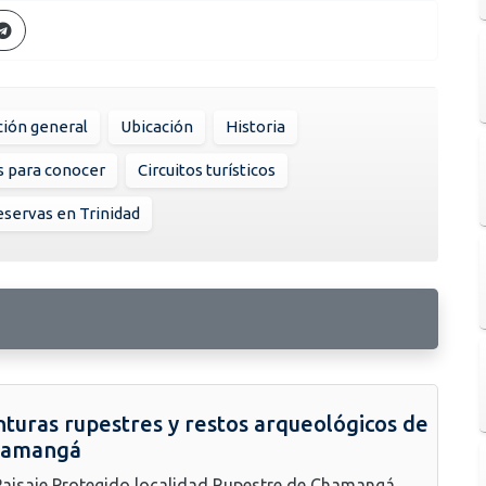
ión general
Ubicación
Historia
s para conocer
Circuitos turísticos
servas en Trinidad
nturas rupestres y restos arqueológicos de
hamangá
Paisaje Protegido localidad Rupestre de Chamangá