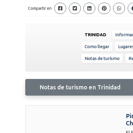
Compartir en
TRINIDAD
Informac
Como llegar
Lugare
Notas de turísmo
Re
Notas de turismo en Trinidad
Pi
C
El 