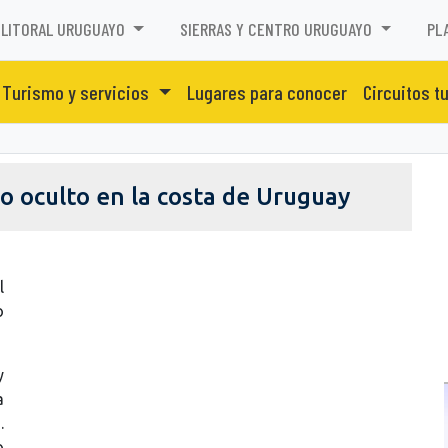
LITORAL URUGUAYO
SIERRAS Y CENTRO URUGUAYO
PL
Turismo y servicios
Lugares para conocer
Circuitos t
ro oculto en la costa de Uruguay
l
o
y
a
.
o