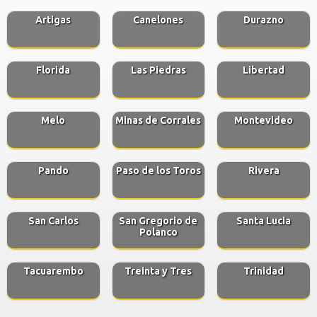
Artigas
Canelones
Durazno
Florida
Las Piedras
Libertad
Melo
Minas de Corrales
Montevideo
Pando
Paso de los Toros
Rivera
San Carlos
San Gregorio de
Santa Lucia
Polanco
Tacuarembo
Treinta y Tres
Trinidad