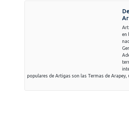
De
Ar
Art
en 
nac
Ger
Ade
ter
int
populares de Artigas son las Termas de Arapey, u