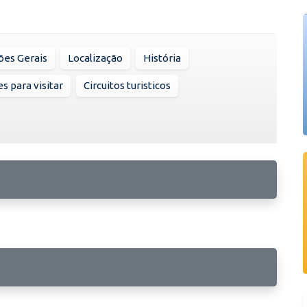
ões Gerais
Localização
História
s para visitar
Circuitos turisticos