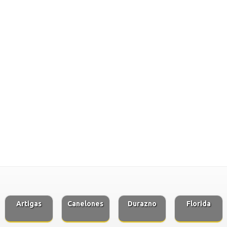
Artigas
Canelones
Durazno
Florida