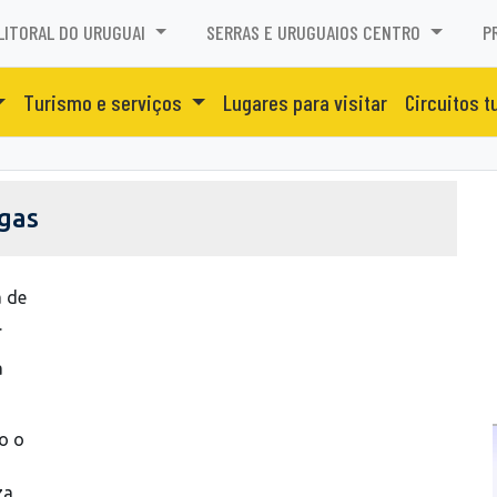
LITORAL DO URUGUAI
SERRAS E URUGUAIOS CENTRO
P
Turismo e serviços
Lugares para visitar
Circuitos t
gas
a de
.
a
o o
za