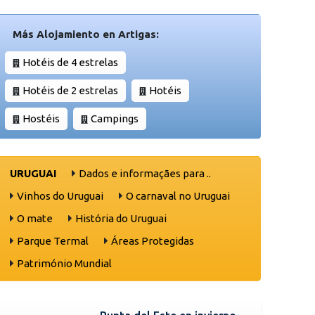
Más Alojamiento en Artigas:
Hotéis de 4 estrelas
Hotéis de 2 estrelas
Hotéis
Hostéis
Campings
URUGUAI
Dados e informaçães para ..
Vinhos do Uruguai
O carnaval no Uruguai
O mate
História do Uruguai
Parque Termal
Áreas Protegidas
Património Mundial