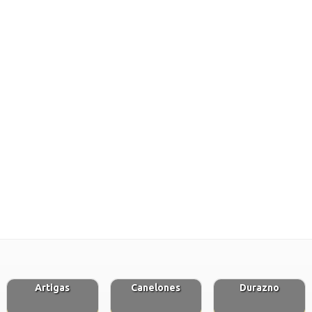
Artigas
Canelones
Durazno