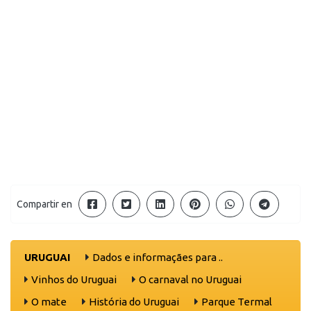
Compartir en
URUGUAI
Dados e informaçães para ..
Vinhos do Uruguai
O carnaval no Uruguai
O mate
História do Uruguai
Parque Termal