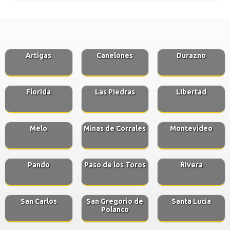
Artigas
Canelones
Durazno
Florida
Las Piedras
Libertad
Melo
Minas de Corrales
Montevideo
Pando
Paso de los Toros
Rivera
San Carlos
San Gregorio de
Santa Lucia
Polanco