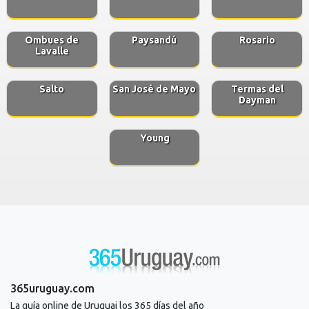
Ombues de
Paysandú
Rosario
Lavalle
Salto
San José de Mayo
Termas del
Dayman
Young
365uruguay.com
La guía online de Uruguai los 365 días del año