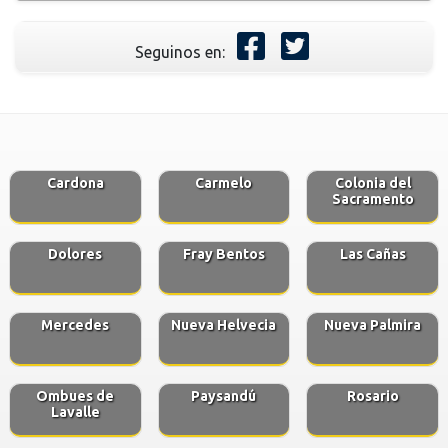
Seguinos en:
Cardona
Carmelo
Colonia del
Sacramento
Dolores
Fray Bentos
Las Cañas
Mercedes
Nueva Helvecia
Nueva Palmira
Ombues de
Paysandú
Rosario
Lavalle