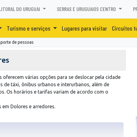
LITORAL DO URUGUAI
SERRAS E URUGUAIOS CENTRO
P
Turismo e serviços
Lugares para visitar
Circuitos t
sporte de pessoas
res
 oferecem várias opções para se deslocar pela cidade
os de táxi, ônibus urbanos e interurbanos, além de
os. Os horários e tarifas variam de acordo com o
 em Dolores e arredores.