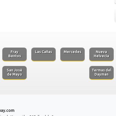
Fray
Las Cañas
Mercedes
Nueva
Bentos
Helvecia
San José
Termas del
de Mayo
Dayman
uay.com