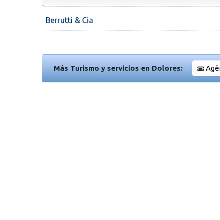
Berrutti & Cia
Más Turismo y servicios en Dolores:
Agê