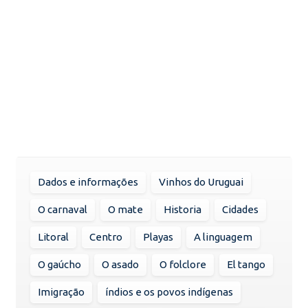
Dados e informações
Vinhos do Uruguai
O carnaval
O mate
Historia
Cidades
Litoral
Centro
Playas
A linguagem
O gaúcho
O asado
O folclore
El tango
Imigração
índios e os povos indígenas