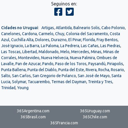
Seguinos en:
Cidades no Uruguai
:
Artigas
,
Atlantida
,
Balneario Solis
,
Cabo Polonio
,
Canelones
,
Cardona
,
Carmelo
,
Chuy
,
Colonia del Sacramento
,
Costa
Azul
,
Cuchilla Alta
,
Dolores
,
Durazno
,
El Pinar
,
Florida
,
Fray Bentos
,
José Ignacio
,
La Barra
,
La Paloma
,
La Pedrera
,
Las Cañas
,
Las Piedras
,
Las Toscas
,
Libertad
,
Maldonado
,
Melo
,
Mercedes
,
Minas
,
Minas de
Corrales
,
Montevideo
,
Nueva Helvecia
,
Nueva Palmira
,
Ombues de
Lavalle
,
Pan de Azucar
,
Pando
,
Paso de los Toros
,
Paysandú
,
Piriapolis
,
Punta Ballena
,
Punta del Diablo
,
Punta del Este
,
Rivera
,
Rocha
,
Rosario
,
Salto
,
San Carlos
,
San Gregorio de Polanco
,
San José de Mayo
,
Santa
Lucia
,
Solymar
,
Tacuarembo
,
Termas del Dayman
,
Treinta y Tres
,
Trinidad
,
Young
365Argentina.com
365Uruguay.com
365Brasil.com
365Chile.com
365Francia.com