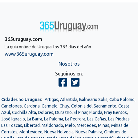
365uruguay.com
La guía online de Uruguai los 365 días del año
www.365uruguay.com
Nosotros
Seguinos en:
Cidades no Uruguai
:
Artigas
,
Atlantida
,
Balneario Solis
,
Cabo Polonio
,
Canelones
,
Cardona
,
Carmelo
,
Chuy
,
Colonia del Sacramento
,
Costa
Azul
,
Cuchilla Alta
,
Dolores
,
Durazno
,
El Pinar
,
Florida
,
Fray Bentos
,
José Ignacio
,
La Barra
,
La Paloma
,
La Pedrera
,
Las Cañas
,
Las Piedras
,
Las Toscas
,
Libertad
,
Maldonado
,
Melo
,
Mercedes
,
Minas
,
Minas de
Corrales
,
Montevideo
,
Nueva Helvecia
,
Nueva Palmira
,
Ombues de