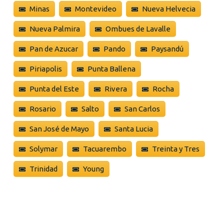
Minas
Montevideo
Nueva Helvecia
Nueva Palmira
Ombues de Lavalle
Pan de Azucar
Pando
Paysandú
Piriapolis
Punta Ballena
Punta del Este
Rivera
Rocha
Rosario
Salto
San Carlos
San José de Mayo
Santa Lucia
Solymar
Tacuarembo
Treinta y Tres
Trinidad
Young