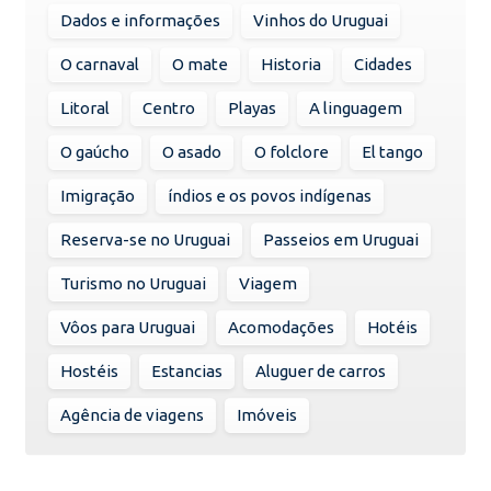
Dados e informações
Vinhos do Uruguai
O carnaval
O mate
Historia
Cidades
Litoral
Centro
Playas
A linguagem
O gaúcho
O asado
O folclore
El tango
Imigração
índios e os povos indígenas
Reserva-se no Uruguai
Passeios em Uruguai
Turismo no Uruguai
Viagem
Vôos para Uruguai
Acomodações
Hotéis
Hostéis
Estancias
Aluguer de carros
Agência de viagens
Imóveis