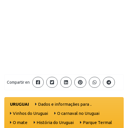
Compartir en
URUGUAI
Dados e informaçães para ..
Vinhos do Uruguai
O carnaval no Uruguai
O mate
História do Uruguai
Parque Termal