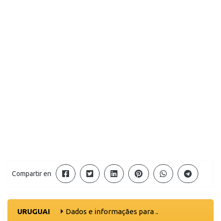
Compartir en
URUGUAI
Dados e informaçães para ..