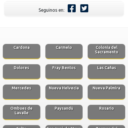
Seguinos en:
Cardona
Carmelo
Colonia del
Sacramento
Dolores
Fray Bentos
Las Cañas
Mercedes
Nueva Helvecia
Nueva Palmira
Ombues de
Paysandú
Rosario
Lavalle