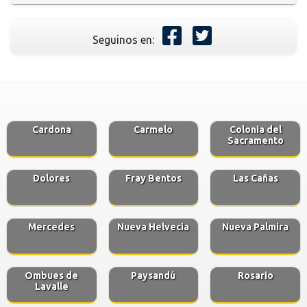
Seguinos en:
Cardona
Carmelo
Colonia del
Sacramento
Dolores
Fray Bentos
Las Cañas
Mercedes
Nueva Helvecia
Nueva Palmira
Ombues de
Paysandú
Rosario
Lavalle