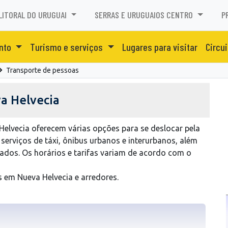
LITORAL DO URUGUAI
SERRAS E URUGUAIOS CENTRO
P
ento
Turismo e serviços
Lugares para visitar
Circui
Transporte de pessoas
a Helvecia
elvecia oferecem várias opções para se deslocar pela
 serviços de táxi, ônibus urbanos e interurbanos, além
hados. Os horários e tarifas variam de acordo com o
 em Nueva Helvecia e arredores.