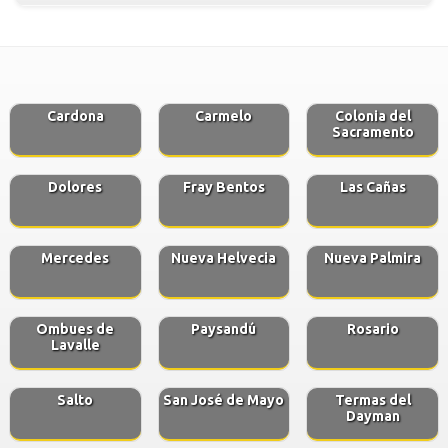
Cardona
Carmelo
Colonia del
Sacramento
Dolores
Fray Bentos
Las Cañas
Mercedes
Nueva Helvecia
Nueva Palmira
Ombues de
Paysandú
Rosario
Lavalle
Salto
San José de Mayo
Termas del
Dayman