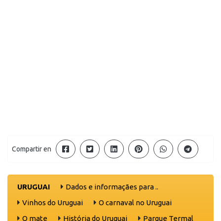
Compartir en
URUGUAI
Dados e informaçães para ..
Vinhos do Uruguai
O carnaval no Uruguai
O mate
História do Uruguai
Parque Termal