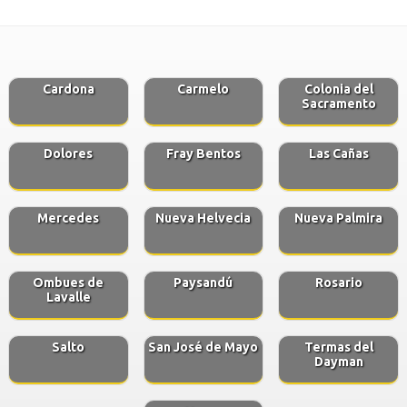
Cardona
Carmelo
Colonia del
Sacramento
Dolores
Fray Bentos
Las Cañas
Mercedes
Nueva Helvecia
Nueva Palmira
Ombues de
Paysandú
Rosario
Lavalle
Salto
San José de Mayo
Termas del
Dayman