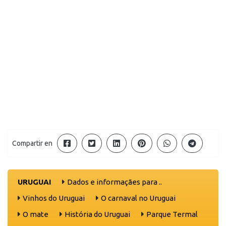
Compartir en
URUGUAI
Dados e informaçães para ..
Vinhos do Uruguai
O carnaval no Uruguai
O mate
História do Uruguai
Parque Termal