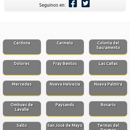
Seguinos en:
Cardona
Carmelo
Colonia del
Sacramento
Dolores
Fray Bentos
Las Cañas
Mercedes
Nueva Helvecia
Nueva Palmira
Ombues de
Paysandú
Rosario
Lavalle
Salto
San José de Mayo
Termas del
Dayman