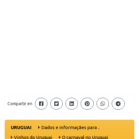
Compartir en
URUGUAI
Dados e informaçães para ..
Vinhos do Uruguai
O carnaval no Uruguai