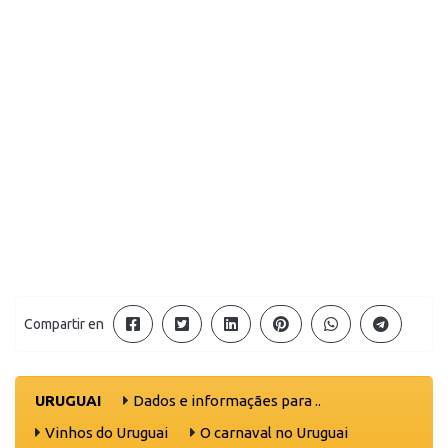
Compartir en
URUGUAI
Dados e informaçães para ..
Vinhos do Uruguai
O carnaval no Uruguai