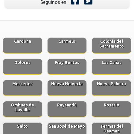
Seguinos en:
Cardona
Carmelo
Colonia del
Sacramento
Dolores
Fray Bentos
Las Cañas
Mercedes
Nueva Helvecia
Nueva Palmira
Ombues de
Paysandú
Rosario
Lavalle
Salto
San José de Mayo
Termas del
Dayman