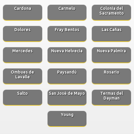
Cardona
Carmelo
Colonia del
Sacramento
Dolores
Fray Bentos
Las Cañas
Mercedes
Nueva Helvecia
Nueva Palmira
Ombues de
Paysandú
Rosario
Lavalle
Salto
San José de Mayo
Termas del
Dayman
Young