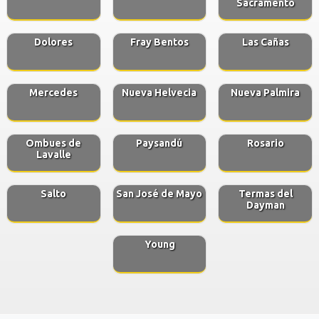
Sacramento
Dolores
Fray Bentos
Las Cañas
Mercedes
Nueva Helvecia
Nueva Palmira
Ombues de
Paysandú
Rosario
Lavalle
Salto
San José de Mayo
Termas del
Dayman
Young