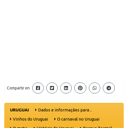
Compartir en
URUGUAI
Dados e informaçães para ..
Vinhos do Uruguai
O carnaval no Uruguai