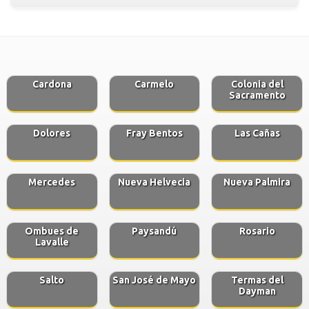
Cardona
Carmelo
Colonia del
Sacramento
Dolores
Fray Bentos
Las Cañas
Mercedes
Nueva Helvecia
Nueva Palmira
Ombues de
Paysandú
Rosario
Lavalle
Salto
San José de Mayo
Termas del
Dayman