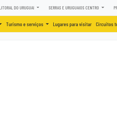
LITORAL DO URUGUAI
SERRAS E URUGUAIOS CENTRO
P
Turismo e serviços
Lugares para visitar
Circuitos t