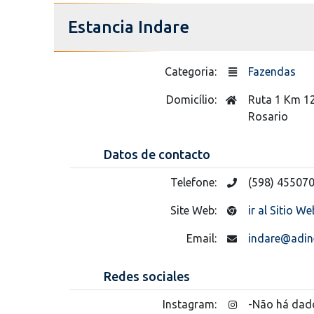
Estancia Indare
Categoria:
Fazendas
Domicílio:
Ruta 1 Km 1
Rosario
Datos de contacto
Telefone:
(598) 45507
Site Web:
ir al Sitio We
Email:
indare@adin
Redes sociales
Instagram:
-Não há dad