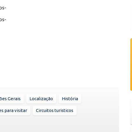
os-
os-
ões Gerais
Localização
História
s para visitar
Circuitos turisticos