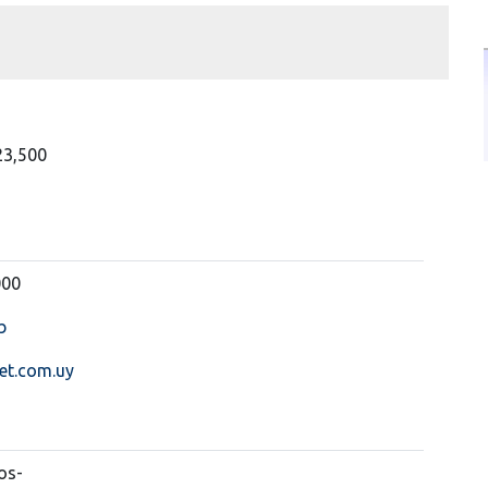
23,500
000
b
et.com.uy
os-