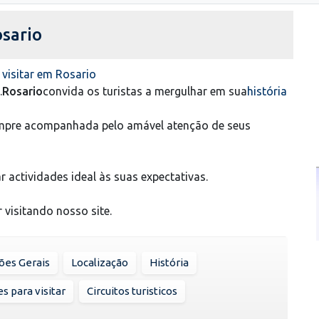
osario
 visitar em Rosario
.
Rosario
convida os turistas a mergulhar em sua
história
 sempre acompanhada pelo amável atenção de seus
r actividades ideal às suas expectativas.
visitando nosso site.
ões Gerais
Localização
História
s para visitar
Circuitos turisticos