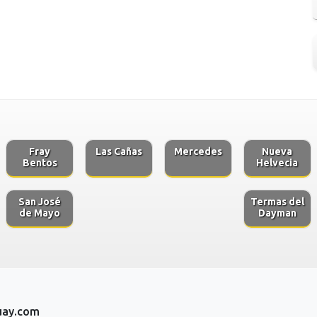
Fray
Las Cañas
Mercedes
Nueva
Bentos
Helvecia
San José
Termas del
de Mayo
Dayman
uay.com