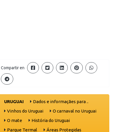
Compartir en
URUGUAI
Dados e informaçães para ..
Vinhos do Uruguai
O carnaval no Uruguai
O mate
História do Uruguai
Parque Termal
Áreas Protegidas