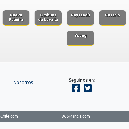
Nueva
Ombues
Paysandú
Rosario
Palmira
de Lavalle
Young
Seguinos en:
Nosotros
Chile.com
365Francia.com