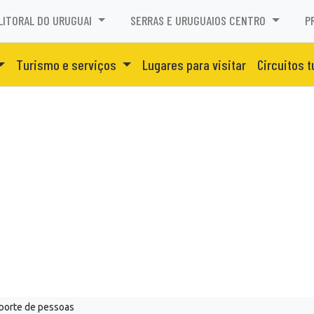
LITORAL DO URUGUAI
SERRAS E URUGUAIOS CENTRO
P
Turismo e serviços
Lugares para visitar
Circuitos t
porte de pessoas