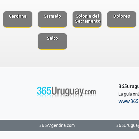
Cardona
Carmelo
Colonia del
Dolores
Sacramento
Salto
365urug
La guía on
www.365
365Argentina.com
365Urugua