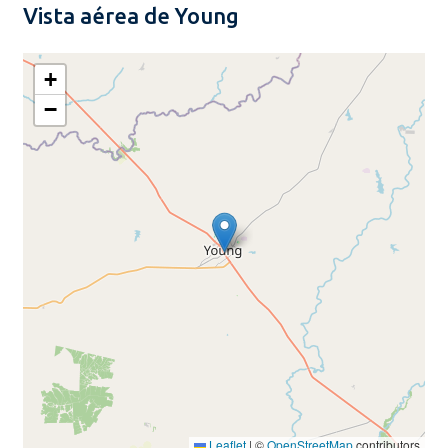
Vista aérea de Young
+
−
Leaflet
|
©
OpenStreetMap
contributors