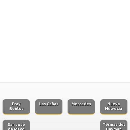
Fray
Las Cañas
Mercedes
Nueva
Bentos
Helvecia
San José
Termas del
de Mayo
Dayman