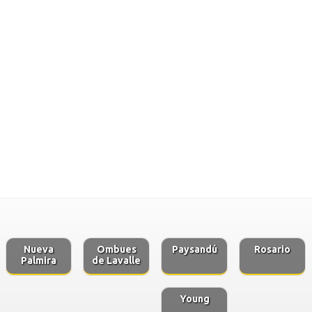
Nueva
Ombues
Paysandú
Rosario
Palmira
de Lavalle
Young