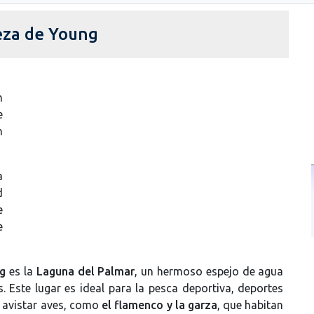
leza de Young
n
e
n
a
d
e
e
ng
es la
Laguna del Palmar
, un hermoso espejo de agua
 Este lugar es ideal para la pesca deportiva, deportes
e avistar aves, como
el flamenco y la garza
, que habitan