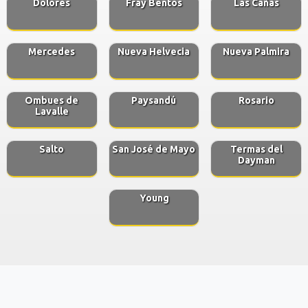
Dolores
Fray Bentos
Las Cañas
Mercedes
Nueva Helvecia
Nueva Palmira
Ombues de
Paysandú
Rosario
Lavalle
Salto
San José de Mayo
Termas del
Dayman
Young