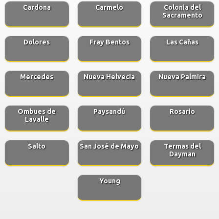
Cardona
Carmelo
Colonia del
Sacramento
Dolores
Fray Bentos
Las Cañas
Mercedes
Nueva Helvecia
Nueva Palmira
Ombues de
Paysandú
Rosario
Lavalle
Salto
San José de Mayo
Termas del
Dayman
Young