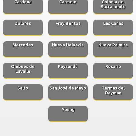
Cardona
Carmelo
Colonia del
Sacramento
Dolores
Fray Bentos
Las Cañas
Mercedes
Nueva Helvecia
Nueva Palmira
Ombues de
Paysandú
Rosario
Lavalle
Salto
San José de Mayo
Termas del
Dayman
Young