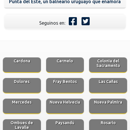
Punta del Este, un balneario uruguayo que enamora
Seguinos en:
Cardona
Carmelo
Colonia del
Sacramento
Dolores
Fray Bentos
Las Cañas
Mercedes
Nueva Helvecia
Nueva Palmira
Ombues de
Paysandú
Rosario
Lavalle