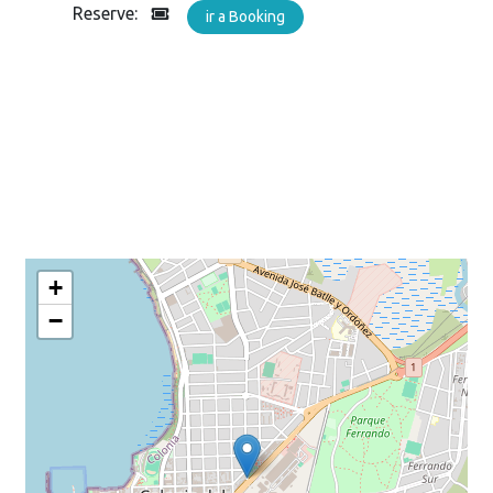
Reserve:
ir a Booking
+
−