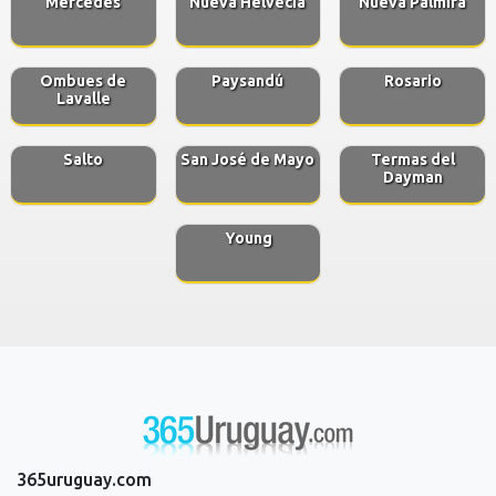
Mercedes
Nueva Helvecia
Nueva Palmira
Ombues de
Paysandú
Rosario
Lavalle
Salto
San José de Mayo
Termas del
Dayman
Young
365uruguay.com