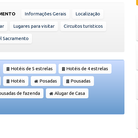
AMENTO
Informações Gerais
Localização
ar
Lugares para visitar
Circuitos turisticos
el Sacramento
Hotéis de 5 estrelas
Hotéis de 4 estrelas
Hotéis
Posadas
Pousadas
ousadas de fazenda
Alugar de Casa