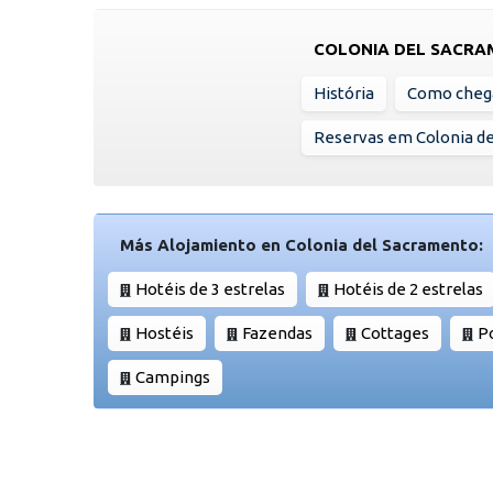
COLONIA DEL SACR
História
Como cheg
Reservas em Colonia d
Más Alojamiento en Colonia del Sacramento:
Hotéis de 3 estrelas
Hotéis de 2 estrelas
Hostéis
Fazendas
Cottages
P
Campings