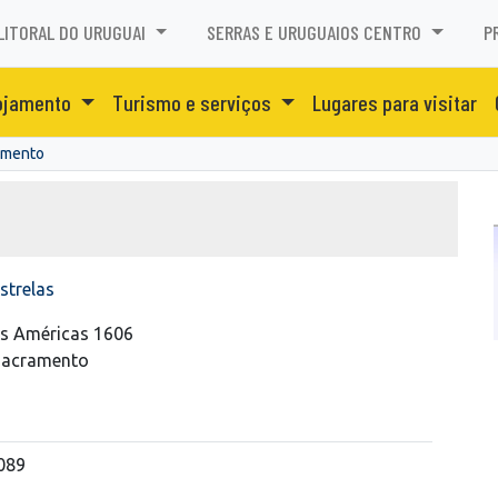
LITORAL DO URUGUAI
SERRAS E URUGUAIOS CENTRO
P
ojamento
Turismo e serviços
Lugares para visitar
amento
strelas
as Américas 1606
 Sacramento
089