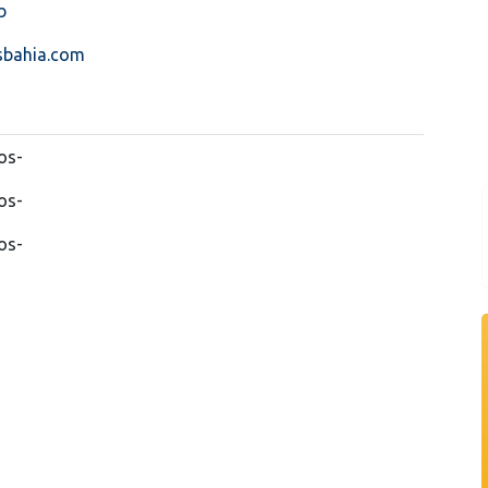
b
sbahia.com
os-
os-
os-