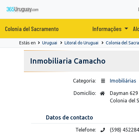
Colonia del Sacramento
Informações
Al
Estás en
Uruguai
Litoral do Uruguai
Colonia del Sacr
Inmobiliaria Camacho
Categoria:
Imobiliárias
Domicílio:
Dayman 629
Colonia del
Datos de contacto
Telefone:
(598) 45228