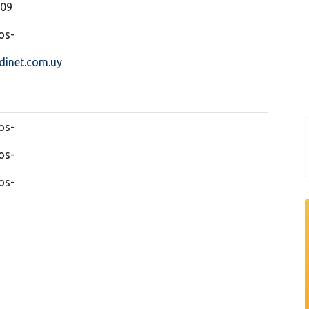
309
os-
inet.com.uy
os-
os-
os-