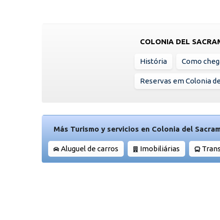
COLONIA DEL SACR
História
Como cheg
Reservas em Colonia d
Más Turismo y servicios en Colonia del Sacra
Aluguel de carros
Imobiliárias
Tran