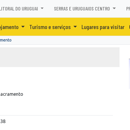
LITORAL DO URUGUAI
SERRAS E URUGUAIOS CENTRO
P
ojamento
Turismo e serviços
Lugares para visitar
amento
 Sacramento
438