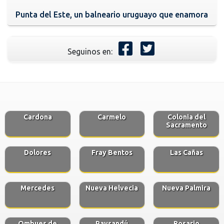
Punta del Este, un balneario uruguayo que enamora
Seguinos en:
Cardona
Carmelo
Colonia del
Sacramento
Dolores
Fray Bentos
Las Cañas
Mercedes
Nueva Helvecia
Nueva Palmira
Ombues de
Paysandú
Rosario